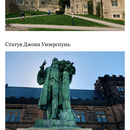
Статуя Джона Уизерспуна.