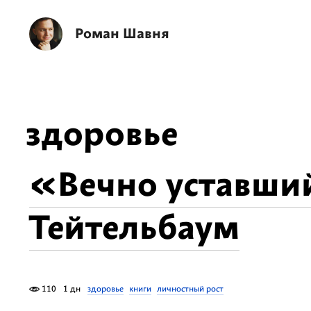
Роман Шавня
здоровье
«Вечно уставш
Тейтельбаум
110
1 дн
здоровье
книги
личностный рост