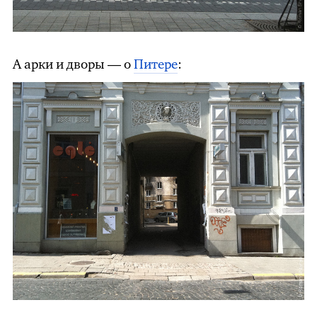
А арки и дворы — о
Питере
: